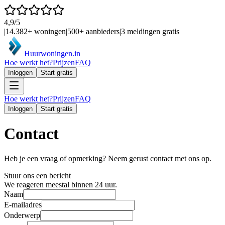
4,9/5
|
14.382+
woningen
|
500+
aanbieders
|
3 meldingen gratis
Huurwoningen
.in
Hoe werkt het?
Prijzen
FAQ
Inloggen
Start gratis
Hoe werkt het?
Prijzen
FAQ
Inloggen
Start gratis
Contact
Heb je een vraag of opmerking? Neem gerust contact met ons op.
Stuur ons een bericht
We reageren meestal binnen 24 uur.
Naam
E-mailadres
Onderwerp