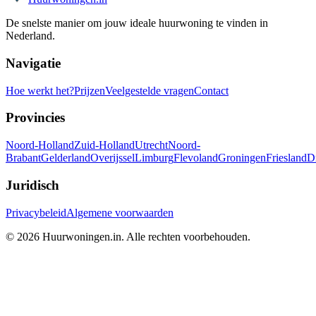
De snelste manier om jouw ideale huurwoning te vinden in
Nederland.
Navigatie
Hoe werkt het?
Prijzen
Veelgestelde vragen
Contact
Provincies
Noord-Holland
Zuid-Holland
Utrecht
Noord-
Brabant
Gelderland
Overijssel
Limburg
Flevoland
Groningen
Friesland
D
Juridisch
Privacybeleid
Algemene voorwaarden
©
2026
Huurwoningen.in. Alle rechten voorbehouden.