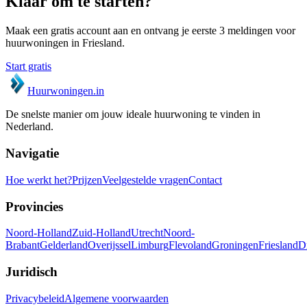
Klaar om te starten?
Maak een gratis account aan en ontvang je eerste 3 meldingen voor
huurwoningen in
Friesland
.
Start gratis
Huurwoningen
.in
De snelste manier om jouw ideale huurwoning te vinden in
Nederland.
Navigatie
Hoe werkt het?
Prijzen
Veelgestelde vragen
Contact
Provincies
Noord-Holland
Zuid-Holland
Utrecht
Noord-
Brabant
Gelderland
Overijssel
Limburg
Flevoland
Groningen
Friesland
D
Juridisch
Privacybeleid
Algemene voorwaarden